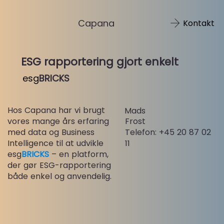
Capana
Kontakt
ESG rapportering gjort enkelt
esg
BRICKS
Hos Capana har vi brugt
Mads
vores mange års erfaring
Frost
Telefon: +45 20 87 02
med data og Business
11
Intelligence til at udvikle
esg
BRICKS
– en platform,
der gør ESG-rapportering
både enkel og anvendelig.