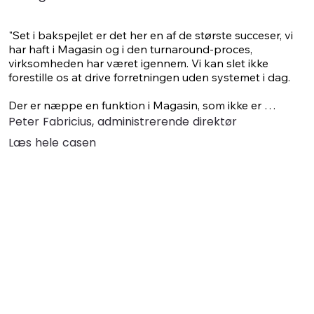
"Set i bakspejlet er det her en af de største succeser, vi 
har haft i Magasin og i den turnaround-proces, 
virksomheden har været igennem. Vi kan slet ikke 
forestille os at drive forretningen uden systemet i dag.

Der er næppe en funktion i Magasin, som ikke er 
afhængig af vores BI-løsning på den ene eller anden 
Peter Fabricius, administrerende direktør
måde."
Læs hele casen