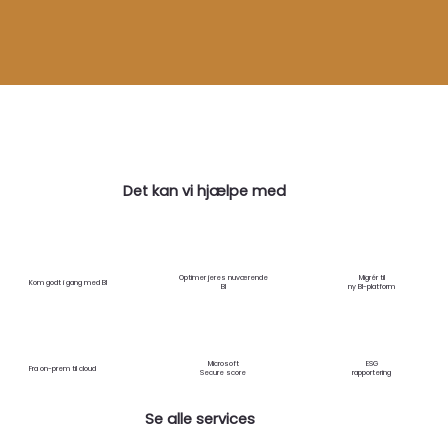
Det kan vi hjælpe med
Optimer jeres nuværende
Migrér til
Kom godt i gang med BI
BI
ny BI-platform
Microsoft
ESG
Fra on-prem til cloud
Secure score
rapportering
Se alle services