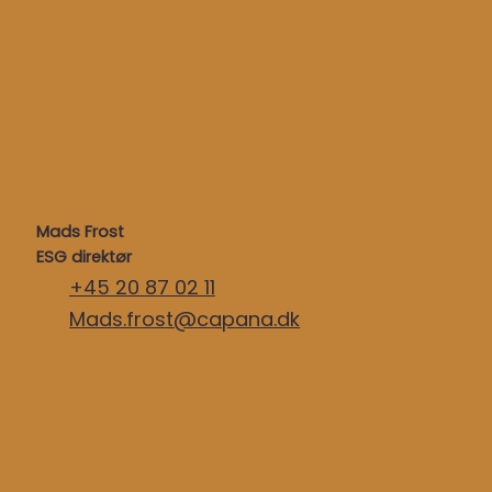
Mads Frost
ESG direktør
+45 20 87 02 11
Mads.frost@capana.dk