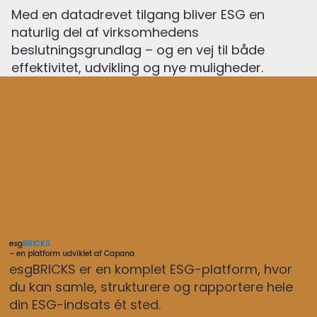
Med en datadrevet tilgang bliver ESG en
naturlig del af virksomhedens
beslutningsgrundlag – og en vej til både
effektivitet, udvikling og nye muligheder.
esg
BRICKS
– en platform udviklet af Capana
esgBRICKS er en komplet ESG-platform, hvor
du kan samle, strukturere og rapportere hele
din ESG-indsats ét sted.