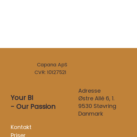
Capana ApS
CVR: 10127521
Adresse
Your BI
Østre Allé 6, 1.
- Our Passion
9530 Støvring
Danmark
Kontakt
Priser