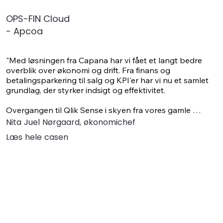
OPS-FIN Cloud
- Apcoa
"Med løsningen fra Capana har vi fået et langt bedre 
overblik over økonomi og drift. Fra finans og 
betalingsparkering til salg og KPI'er har vi nu et samlet 
grundlag, der styrker indsigt og effektivitet.

Overgangen til Qlik Sense i skyen fra vores gamle 
Qlikview løsning har åbnet nye muligheder, og vi har 
Nita Juel Nørgaard, økonomichef
siden udvidet løsningen mere, end vi oprindeligt 
Læs hele casen
forestillede os.​"