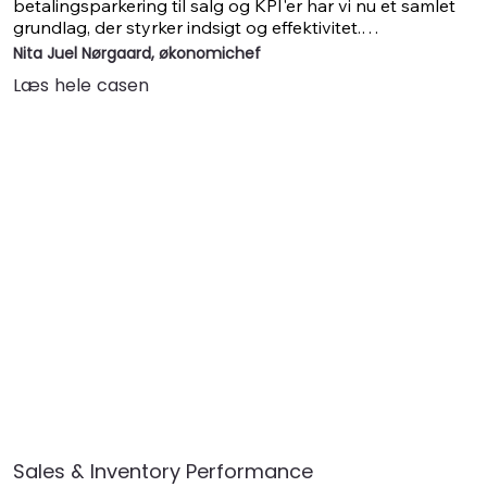
betalingsparkering til salg og KPI'er har vi nu et samlet 
grundlag, der styrker indsigt og effektivitet.

Overgangen til Qlik Sense i skyen fra vores gamle 
Nita Juel Nørgaard, økonomichef
Qlikview løsning har åbnet nye muligheder, og vi har 
Læs hele casen
siden udvidet løsningen mere, end vi oprindeligt 
forestillede os.​"
Sales & Inventory Performance