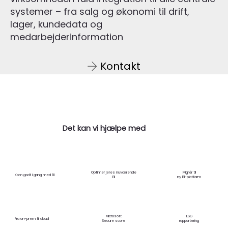
systemer – fra salg og økonomi til drift,
lager, kundedata og
medarbejderinformation
Kontakt
Det kan vi hjælpe med
Optimer jeres nuværende
Migrér til
Kom godt i gang med BI
BI
ny BI-platform
Microsoft
ESG
Fra on-prem til cloud
Secure score
rapportering