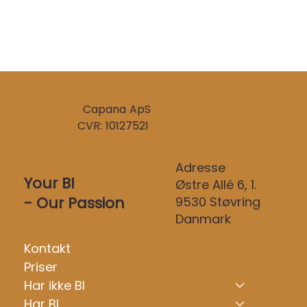
Capana ApS
CVR: 10127521
Adresse
Your BI
Østre Allé 6, 1.
- Our Passion
9530 Støvring
Danmark
Kontakt
Priser
Har ikke BI
Har BI