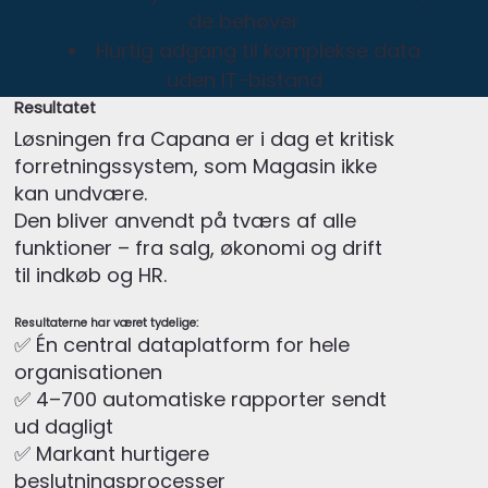
de behøver
Hurtig adgang til komplekse data
uden IT-bistand
Resultatet
Løsningen fra Capana er i dag et kritisk
forretningssystem, som Magasin ikke
kan undvære.
Den bliver anvendt på tværs af alle
funktioner – fra salg, økonomi og drift
til indkøb og HR.
Resultaterne har været tydelige:
✅ Én central dataplatform for hele
organisationen
✅ 4–700 automatiske rapporter sendt
ud dagligt
✅ Markant hurtigere
beslutningsprocesser