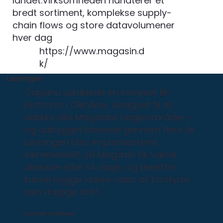
landet.Virksomheden håndterer et
bredt sortiment, komplekse supply-
chain flows og store datavolumener
hver dag
https://www.magasin.d
k/
Løsningen
Capana udviklede en komplet BI-
platform i QlikView, designet til at
dække alle Magasins nøgleområder –
og udbygget løbende gennem flere år.
Løsningen blev implementeret
inkrementelt, så Magasin fik værdi
allerede efter 14 dage, og derefter
kunne bygge videre uden at forstyrre
den daglige drift.
Centrale funktioner