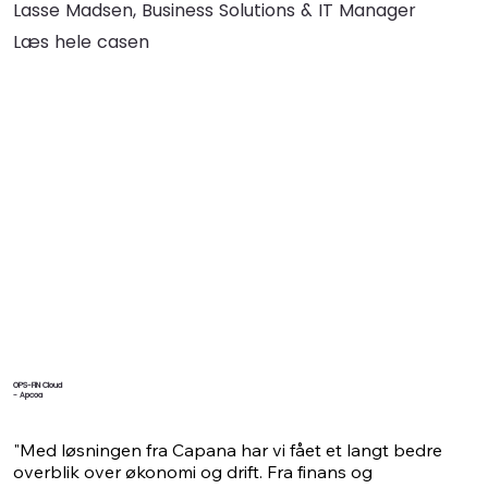
Vi kan nu bedre se, hvordan kampagner performer, 
Lasse Madsen, Business Solutions & IT Manager
forbedre vores beslutningsgrundlag og styrke vores 
Læs hele casen
evne til at skalere effektivt."
OPS-FIN Cloud
- Apcoa
"Med løsningen fra Capana har vi fået et langt bedre 
overblik over økonomi og drift. Fra finans og 