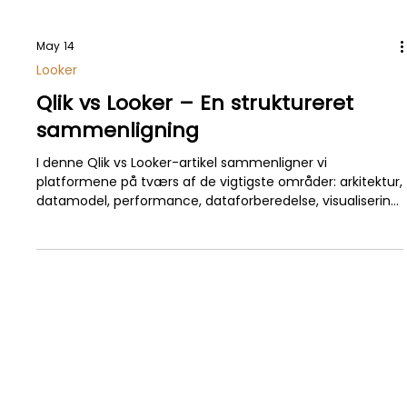
May 14
Looker
Qlik vs Looker – En struktureret
sammenligning
I denne Qlik vs Looker-artikel sammenligner vi
platformene på tværs af de vigtigste områder: arkitektur,
datamodel, performance, dataforberedelse, visualisering,
self-service, governance, integration, AI, embedded
analytics og totaløkonomi. Målet er ikke at kåre én vinder,
men at give jer et klart beslutningsgrundlag.