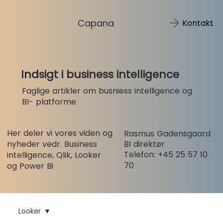
Capana
Kontakt
Indsigt i business intelligence
Faglige artikler om busniess intelligence og
BI- platforme
Her deler vi vores viden og
Rasmus Gadensgaard
nyheder vedr. Business
BI direktør
Telefon: +45 25 57 10
intelligence, Qlik, Looker
70
og Power Bi
Looker