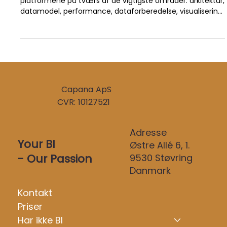
Looker vs Power BI – En
struktureret sammenligning
I denne Power BI vs Looker-artikel sammenligner vi
platformene på tværs af de vigtigste områder: arkitektur,
datamodel, performance, dataforberedelse, visualisering,
self-service, governance, integration, AI, embedded
analytics og totaløkonomi. Målet er ikke at kåre én vinder,
men at give jer et klart beslutningsgrundlag.
Capana ApS
CVR: 10127521
Adresse
Your BI
Østre Allé 6, 1.
- Our Passion
9530 Støvring